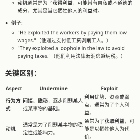
动机
通常是为了
获得利益
，可能带有自私或不道德的
成分，尤其是当它牺牲他人的利益时。
例子
:
"He exploited the workers by paying them low
wages."（他通过支付低工资剥削工人。）
"They exploited a loophole in the law to avoid
paying taxes."（他们利用法律漏洞逃避纳税。）
关键区别：
Aspect
Undermine
Exploit
利用
优势、资源或弱
行为方
间接
、
隐秘
，逐步削弱某人
点，通常为了个人利
式
或某事物的基础。
益。
通常为了
获取利益
，可
通常是为了削弱某事物的稳
动机
能是以牺牲他人为代
定性或影响力。
价。