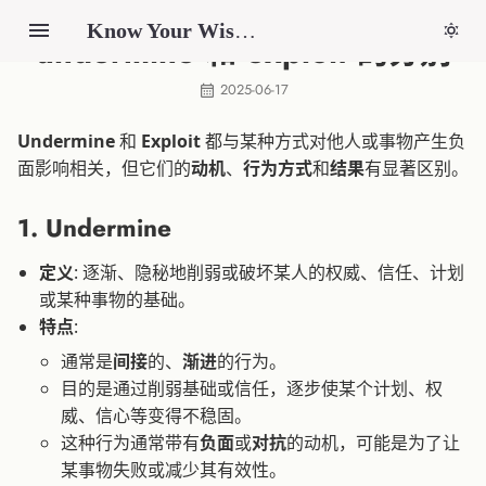
Know Your Wisdom
undermine 和 exploit 的分别
2025-06-17
Undermine
和
Exploit
都与某种方式对他人或事物产生负
面影响相关，但它们的
动机
、
行为方式
和
结果
有显著区别。
1.
Undermine
定义
: 逐渐、隐秘地削弱或破坏某人的权威、信任、计划
或某种事物的基础。
特点
:
通常是
间接
的、
渐进
的行为。
目的是通过削弱基础或信任，逐步使某个计划、权
威、信心等变得不稳固。
这种行为通常带有
负面
或
对抗
的动机，可能是为了让
某事物失败或减少其有效性。