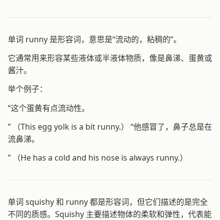
单词 runny 是形容词，意思是“流动的，粘稠的”。
它通常用来形容某些液体或半液体物质，像是鼻涕、蛋黄或
酱汁。
举个例子：
“这个蛋黄有点流动性。
” （This egg yolk is a bit runny.） “他感冒了，鼻子总是在
流鼻涕。
” （He has a cold and his nose is always runny.）
单词 squishy 和 runny 都是形容词，但它们描述的是完全
不同的质感。Squishy 主要描述物体的柔软和弹性，代表能