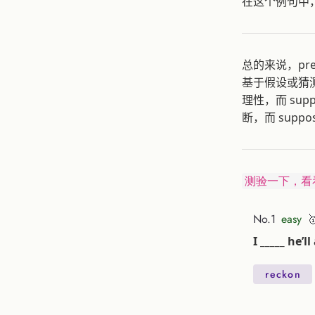
在这个例句中
总的来说，pr
基于假设或猜测
理性，而 su
断，而 sup
测验一下，看
No.1
easy

I _____ he’
reckon