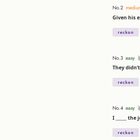
No.2
mediu
Given his e
reckon
No.3
easy
They didn’t
reckon
No.4
easy
I _____ the
reckon