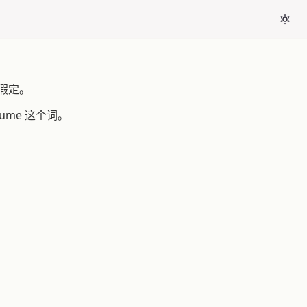
或假定。
me 这个词。