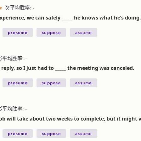
m
🥇平均胜率: -
xperience, we can safely _____ he knows what he’s doing.
presume
suppose
assume
🥇平均胜率: -
 reply, so I just had to _____ the meeting was canceled.
presume
suppose
assume
🥇平均胜率: -
 job will take about two weeks to complete, but it might v
presume
suppose
assume