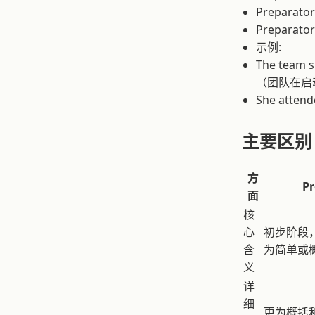
Preparato
Preparato
示例:
The team s
（团队在启
She atte
主要区别
方
P
面
核
心
初步阶段
含
为简单或
义
详
细
更为概括