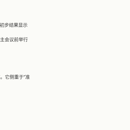
 （调查的初步结果显示
 （他们在主会议前举行
作。它侧重于“准