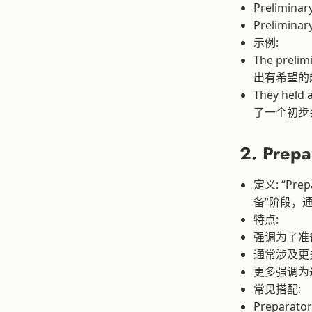
Prelimina
Prelimina
示例:
The preli
出有希望的
They held
了一个初步
2. Prepa
定义: “P
备”阶段，通常
特点:
强调为了准
通常涉及更
更多强调为
常见搭配:
Preparat