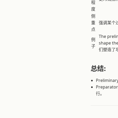
程
度
侧
重
强调某个
点
The preli
例
shape t
子
们塑造了
总结:
Prelim
Prepar
行。