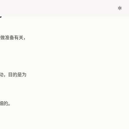
别
或过程做准备有关，
或活动，目的是为
细的。