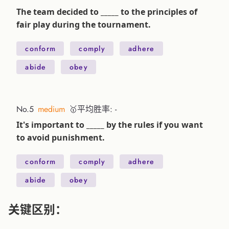
The team decided to _____ to the principles of
fair play during the tournament.
conform
comply
adhere
abide
obey
No.5
medium
🥇平均胜率: -
It's important to _____ by the rules if you want
to avoid punishment.
conform
comply
adhere
abide
obey
关键区别：