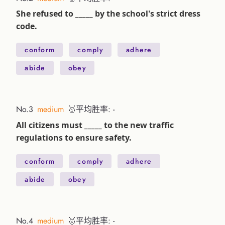
She refused to _____ by the school's strict dress
code.
conform
comply
adhere
abide
obey
No.3
medium
🥇平均胜率: -
All citizens must _____ to the new traffic
regulations to ensure safety.
conform
comply
adhere
abide
obey
No.4
medium
🥇平均胜率: -