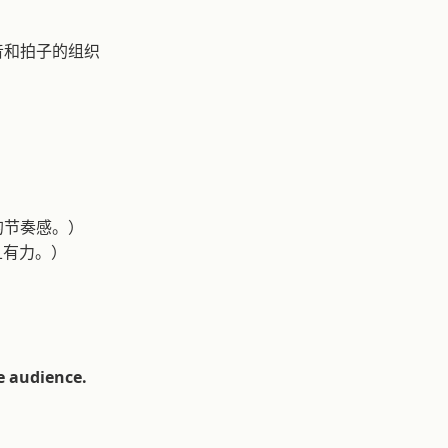
音和拍子的组织
常强烈的节奏感。）
感而且有力。）
he audience.