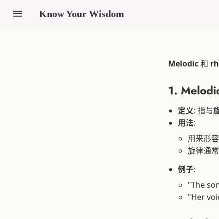
Know Your Wisdom
Melodic
和
r
1.
Melodi
定义
: 指与
用法
:
用来形容
旋律通常
例子
:
"The s
"Her v