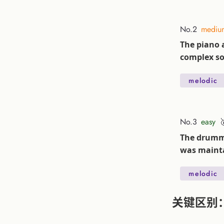
No.2
mediu
The piano 
complex s
melodic
No.3
easy
The drumme
was maint
melodic
关键区别