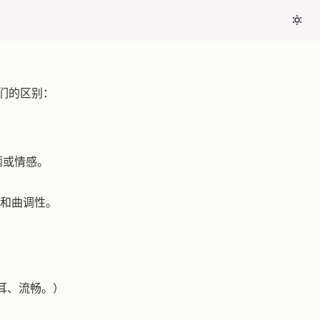
们的区别：
题或情感。
和曲调性。
音非常悦耳、流畅。）