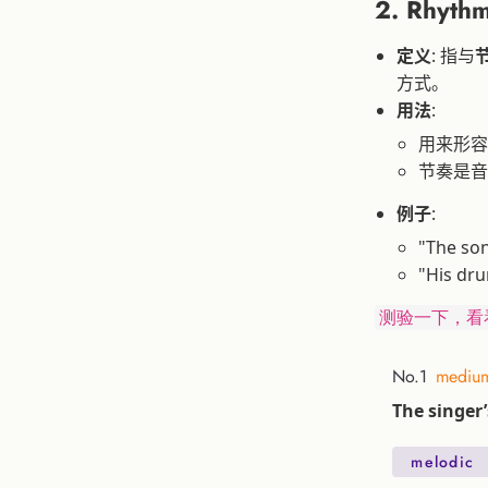
2.
Rhythm
定义
: 指与
方式。
用法
:
用来形容
节奏是音
例子
:
"The s
"His d
测验一下，看
No.1
mediu
The singer’
melodic