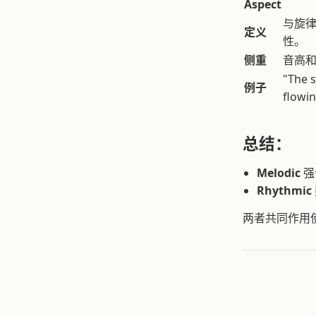
Aspect
与旋
定义
性。
侧重
音高
"The s
例子
flowin
总结：
Melodic
强
Rhythmic
两者共同作用