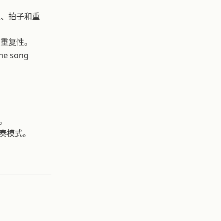
值、拍子和重
与重复性。
the song
。
奏模式。