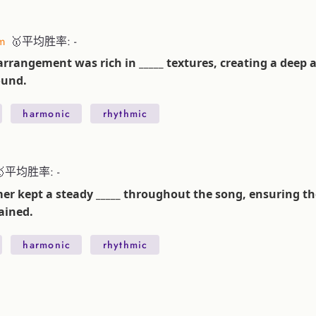
m
🥇平均胜率: -
arrangement was rich in _____ textures, creating a deep 
ound.
harmonic
rhythmic
🥇平均胜率: -
r kept a steady _____ throughout the song, ensuring t
ained.
harmonic
rhythmic
：