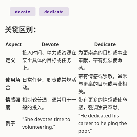
devote
dedicate
关键区别：
Aspect
Devote
Dedicate
投入时间、精力或资源在
为更崇高的目标或事业
定义
某个具体的目标或任务
奉献，带有强烈使命
上。
感。
带有情感或崇敬，通常
使用场
日常任务、职责或常规活
与更高的目标或事业相
合
动。
关。
情感强
相对较普通，通常用于一
带有更多的情感或使命
度
般的投入。
感，强调崇高奉献。
"He dedicated his
"She devotes time to
例子
career to helping the
volunteering."
poor."