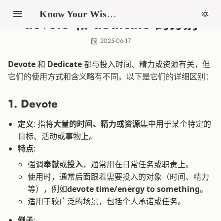
Know Your Wisdom
devote 和 dedicate 的分别
2025-06-17
Devote
和
Dedicate
都与投入时间、精力或资源有关，但
它们的使用方式和含义略有不同。以下是它们的详细区别：
1.
Devote
定义
: 指将
大量的时间、精力或资源
集中用于某个特定的
目标、活动或事物上。
特点
:
强调
奉献
或
投入
，通常用在日常任务或职责上。
使用时，通常后面跟着需要投入的对象（时间、精力
等），例如
devote time/energy to something
。
适用于较广泛的场景，包括个人承诺或任务。
例子
: