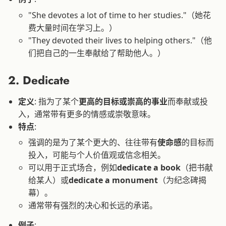
"She devotes a lot of time to her studies."（她花
费大量时间在学习上。）
"They devoted their lives to helping others."（他
们把自己的一生奉献给了帮助他人。）
2.
Dedicate
定义
: 指为了某个
更高的目标或崇高的事业
而奉献或投
入，通常带有更多的情感或崇敬意味。
特点
:
强调的是为了某个更大的、往往带有
使命感
的目标而
投入，可能与个人价值观或信念相关。
可以用于正式场合，例如
dedicate a book
（把书献
给某人）或
dedicate a monument
（为纪念碑揭
幕）。
通常带有强烈的决心和长远的承诺。
例子
: