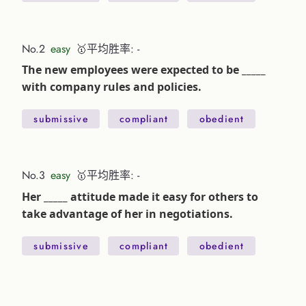
No.2
easy
🥇平均胜率: -
The new employees were expected to be _____
with company rules and policies.
submissive
compliant
obedient
No.3
easy
🥇平均胜率: -
Her _____ attitude made it easy for others to
take advantage of her in negotiations.
submissive
compliant
obedient